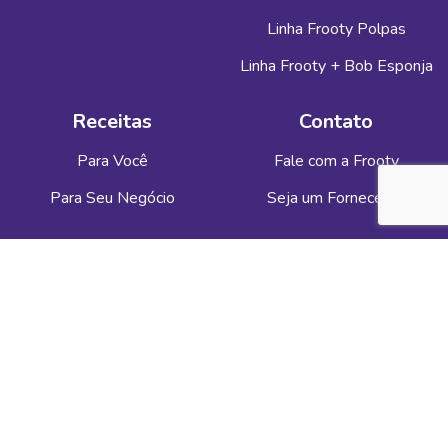
Linha Frooty Polpas
Linha Frooty + Bob Esponja
Receitas
Contato
Para Você
Fale com a Frooty
Para Seu Negócio
Seja um Fornecedor
Ética e Privacidade
Privacidade
Códigos e Políticas
Denuncie Aqui
Relatórios de transparência
e igualdade salarial