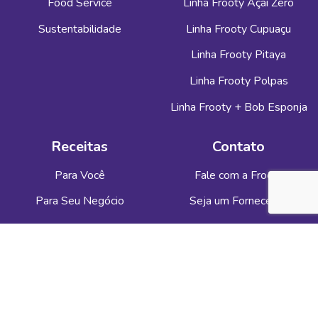
Food Service
Linha Frooty Açaí Zero
Sustentabilidade
Linha Frooty Cupuaçu
Linha Frooty Pitaya
Linha Frooty Polpas
Linha Frooty + Bob Esponja
Receitas
Contato
Para Você
Fale com a Frooty
Para Seu Negócio
Seja um Fornecedor
Ética e Privacidade
Privacidade
Códigos e Políticas